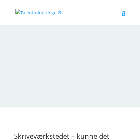

nov 11, 2014
Skriveværkstedet – kunne det