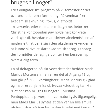
bruges til noget?
I det obligatoriske program på 2. semester er det
overordnede tema formidling. På seminar F er
akademisk skrivning i fokus, vi afholdt
skriveværksteder med alle deltagerne. Retoriker
Christina Pontoppidan gav nogle helt konkrete
værktøjer til, hvordan man skriver akademisk: En af
nøglerne til at begå sig i den akademiske verden er
at kunne skrive et klart akademisk sprog. Et sprog,
der formidler de faglige pointer i en læsevenlig,
overskuelig form.
En af deltagerne på skriveværkstedet hedder Mads
Marius Mortensen, han er en del af Årgang 13 og
han går på ZBC i Vordingborg. Mads Marius gik glad
og inspireret hjem fra skriveværkstedet og tænkte:
“Det her kan bruges til noget!” Christina
Pontoppidans powerpoint var naturligvis tilgængelig,
men Mads Marius syntes at den var en lille smule
uhåndterbar, så han kogte den istedet ned i en pdf