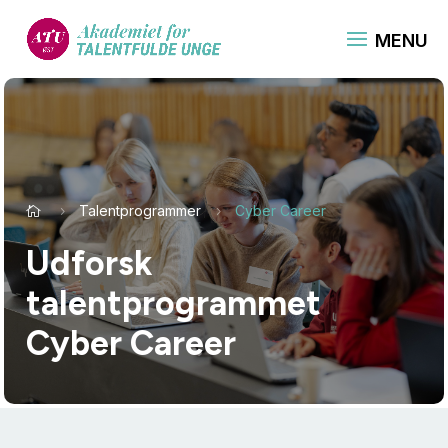
Talentprogrammer
Cyber Career

5
5
Udforsk
talentprogrammet
Cyber Career