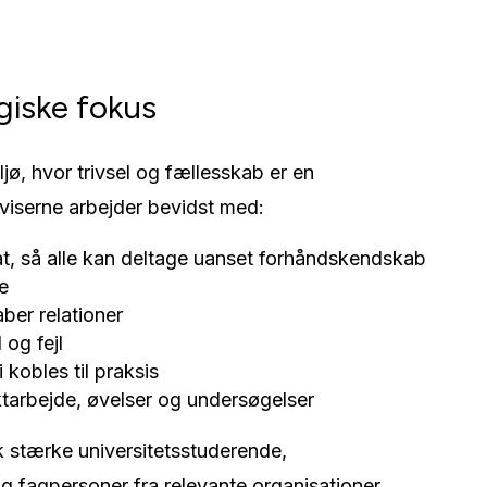
giske fokus
ljø, hvor trivsel og fællesskab er en
viserne arbejder bevidst med:
at, så alle kan deltage uanset forhåndskendskab
e
aber relationer
 og fejl
 kobles til praksis
ktarbejde, øvelser og undersøgelser
k stærke universitetsstuderende,
 fagpersoner fra relevante organisationer.