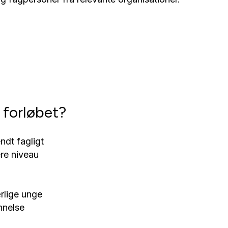
 forløbet?
ndt fagligt
ere niveau
rlige unge
nnelse