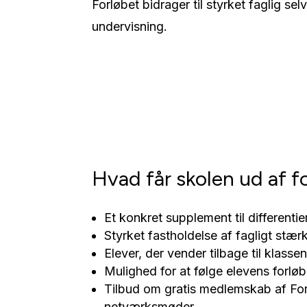
Forløbet bidrager til styrket faglig se
undervisning.
Hvad får skolen ud af f
Et konkret supplement til differenti
Styrket fastholdelse af fagligt stær
Elever, der vender tilbage til klas
Mulighed for at følge elevens forl
Tilbud om gratis medlemskab af Fore
netværksmøder