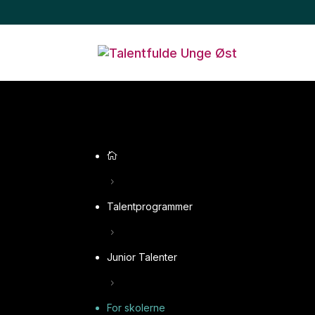

5
Talentprogrammer
5
Junior Talenter
5
For skolerne