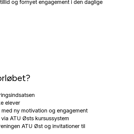
lvtillid og fornyet engagement i den daglige
orløbet?
eringsindsatsen
ke elever
sen med ny motivation og engagement
øb via ATU Østs kursussystem
ningen ATU Øst og invitationer til