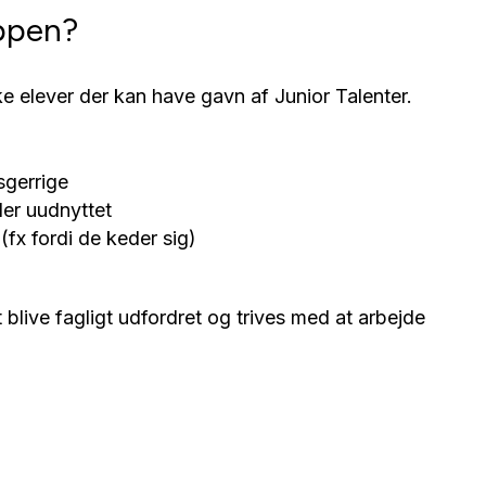
uppen?
lke elever der kan have gavn af Junior Talenter.
sgerrige
ller uudnyttet
(fx fordi de keder sig)
 at blive fagligt udfordret og trives med at arbejde