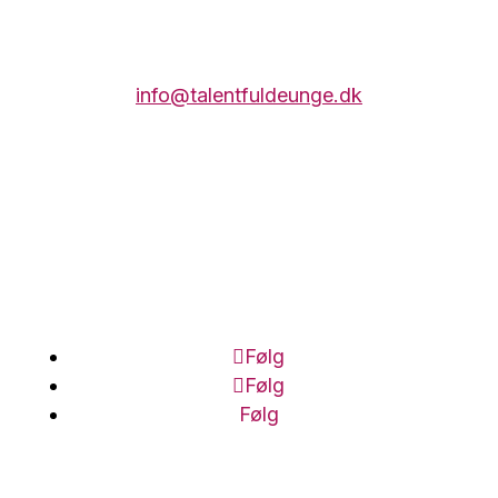
Mørkhøjvej 78
2700 Brønshøj​
info@talentfuldeunge.dk
Betalingsoplysninger:
Reg.nr. 7136
Konto nr. 1061766
CVR-nr. 42861529
Følg
Følg
Følg