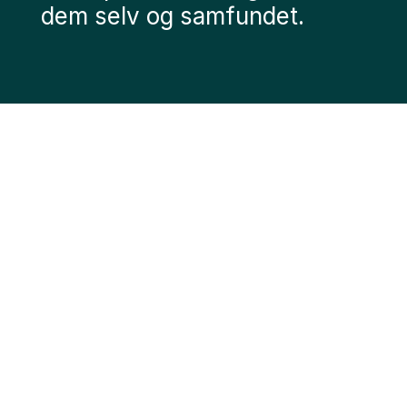
dem selv og samfundet.
Har du eller dit barn
talent?
ATU Øst har til formål at