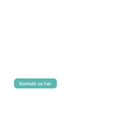
udfordre og udvikle fagligt
motiverede børn og unge,
så de får mulighed for at
udfolde deres fulde
potentiale, både fagligt og
personligt.
Kontakt os her
Akademiet for Talentfulde Unge