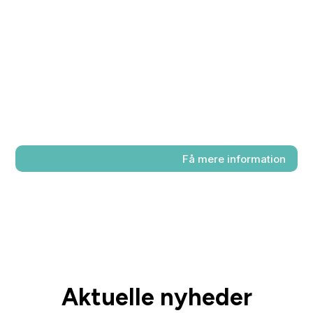
skoler, virksomheder, fonde og
universiteter for at give unge mulighed
for at udfolde deres potentiale. Vil I høre,
hvordan et partnerskab kan skabe værdi
for både elever og samfundet?
Få mere information
Aktuelle nyheder