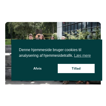
Denne hjemmeside bruger cookies til
analysering af hjemmesidetrafik.
Læs mere
Afvis
Tillad
Talentfulde unge bliver rustet til en uforudsigelig
verden