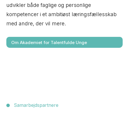
udvikler både faglige og personlige
kompetencer i et ambitiøst læringsfællesskab
med andre, der vil mere.
Om Akademiet for Talentfulde Unge
Samarbejdspartnere
Styrk fremtidens talenter med os!
ATU Øst samarbejder med kommuner,