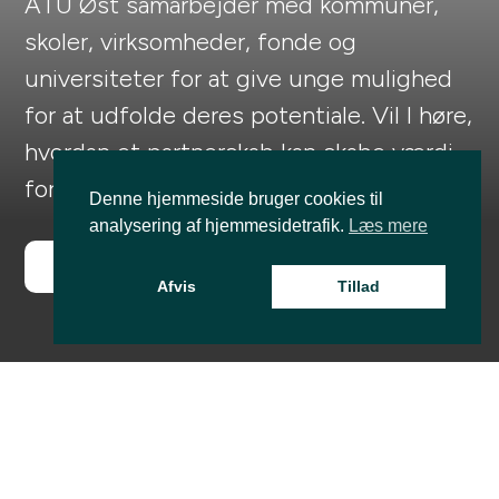
ATU Øst samarbejder med kommuner,
skoler, virksomheder, fonde og
universiteter for at give unge mulighed
for at udfolde deres potentiale. Vil I høre,
hvordan et partnerskab kan skabe værdi
for både elever og samfundet?
Denne hjemmeside bruger cookies til
analysering af hjemmesidetrafik.
Læs mere
Få mere information
Afvis
Tillad
Aktuelle nyheder