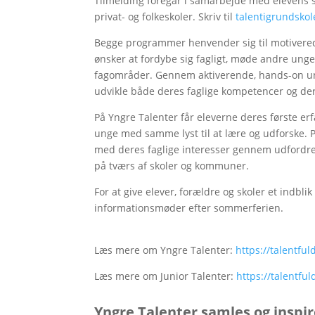
Tilmelding foregår i samarbejde med elevens sko
privat- og folkeskoler. Skriv til
talentigrundsko
Begge programmer henvender sig til motiverede
ønsker at fordybe sig fagligt, møde andre un
fagområder. Gennem aktiverende, hands-on und
udvikle både deres faglige kompetencer og der
På Yngre Talenter får eleverne deres første e
unge med samme lyst til at lære og udforske. P
med deres faglige interesser gennem udfordren
på tværs af skoler og kommuner.
For at give elever, forældre og skoler et indbl
informationsmøder efter sommerferien.
Læs mere om Yngre Talenter:
https://talentfu
Læs mere om Junior Talenter:
https://talentfu
Yngre Talenter samles og inspir