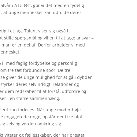
alvår i ATU Øst, gør vi det med en tydelig
r, at unge mennesker kan udfolde deres
g i et fag. Talent viser sig også i
 stille spørgsmål og viljen til at tage ansvar –
, man er en del af. Derfor arbejder vi med
mennesket.
e i: med faglig fordybelse og personlig
om tre tæt forbundne spor. De tre
lse giver de unge mulighed for at gå i dybden
tyrker deres selvindsigt, relationer og
r dem redskaber til at forstå, udfordre og
esser i en større sammenhæng.
alent kan forløses. Når unge møder høje
re engagerede unge, opstår der ikke blot
sig selv og verden omkring sig.
ktiviteter og fællesskaber, der har præget