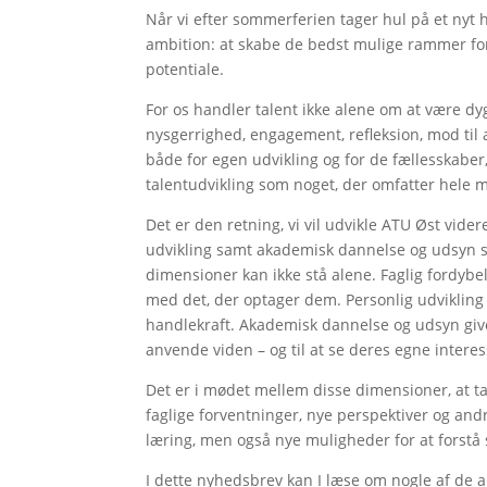
Når vi efter sommerferien tager hul på et nyt h
ambition: at skabe de bedst mulige rammer fo
potentiale.
For os handler talent ikke alene om at være dygti
nysgerrighed, engagement, refleksion, mod til at
både for egen udvikling og for de fællesskaber
talentudvikling som noget, der omfatter hele 
Det er den retning, vi vil udvikle ATU Øst vider
udvikling samt akademisk dannelse og udsyn s
dimensioner kan ikke stå alene. Faglig fordybe
med det, der optager dem. Personlig udvikling s
handlekraft. Akademisk dannelse og udsyn give
anvende viden – og til at se deres egne inter
Det er i mødet mellem disse dimensioner, at t
faglige forventninger, nye perspektiver og and
læring, men også nye muligheder for at forstå 
I dette nyhedsbrev kan I læse om nogle af de a