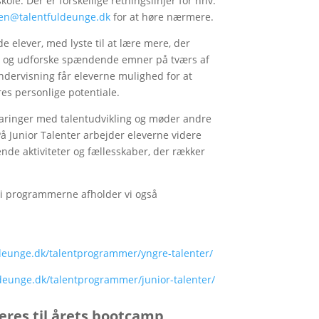
le. Der er forskellige retningslinjer for hhv.
len@talentfuldeunge.dk
for at høre nærmere.
 elever, med lyste til at lære mere, der
ge og udforske spændende emner på tværs af
ervisning får eleverne mulighed for at
es personlige potentiale.
rfaringer med talentudvikling og møder andre
å Junior Talenter arbejder eleverne videre
de aktiviteter og fællesskaber, der rækker
ik i programmerne afholder vi også
ldeunge.dk/talentprogrammer/yngre-talenter/
ldeunge.dk/talentprogrammer/junior-talenter/
eres til årets bootcamp