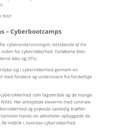
s.
n fest!
gens – Cyberbootcamps
 for cyberundervisningen, bestående af tre
 inden for cybersikkerhed. Forløbene blev
terne AAU og DTU.
ordybe sig i cybersikkerhed gennem en
et med forskere og undervisere fra forskellige
, cybersikkerhed som fagområde og de mange
feltet. Her arbejdede eleverne med centrale
ybersikkerhed og prøvede samtidig kræfter
. Gennem hands-on aktiviteter opbyggede de
ik indblik i, hvordan cybersikkerhed