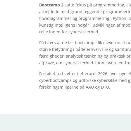
Bootcamp 2
satte fokus på programmering, alg
arbejdede med grundlæggende programmerin
flowdiagrammer og programmering i Python. Sam
kunstig intelligens indgår i udviklingen af mode
rolle inden for cybersikkerhed.
På tværs af de tre bootcamps fik eleverne et nu
større betydning i både erhvervsliv og samfun
færdigheder, analytisk tænkning og praktisk p
afprøve, om cybersikkerhed kunne være en fremt
Forløbet fortsætter i efteråret 2026, hvor nye e
cyberbootcamps og udforske cybersikkerhed g
forskningsmiljøerne på AAU og DTU.