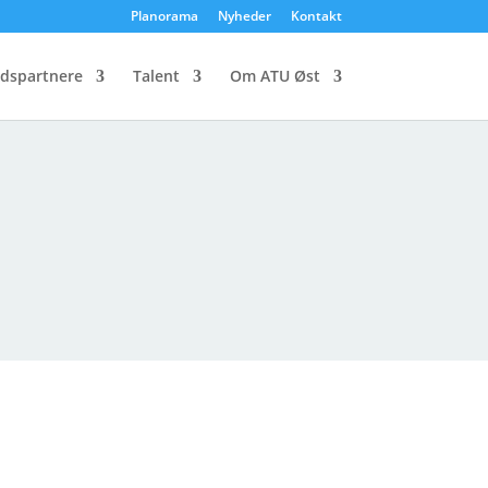
Planorama
Nyheder
Kontakt
dspartnere
Talent
Om ATU Øst