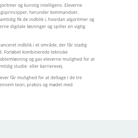
oritmer og kunstig intelligens. Eleverne
gsprincipper, herunder kommandoer,
tidig fik de indblik i, hvordan algoritmer og
rne digitale løsninger og spiller en vigtig
anceret indblik i et område, der får stadig
d. Forløbet kombinerede tekniske
roblemløsning og gav eleverne mulighed for at
idig studie- eller karrierevej.
lever får mulighed for at deltage i de tre
ennem teori, praksis og mødet med