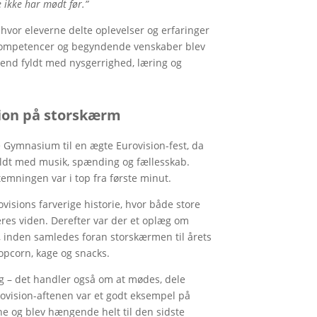
 ikke har mødt før.”
hvor eleverne delte oplevelser og erfaringer
e kompetencer og begyndende venskaber blev
end fyldt med nysgerrighed, læring og
sion på storskærm
 Gymnasium til en ægte Eurovision-fest, da
fyldt med musik, spænding og fællesskab.
temningen var i top fra første minut.
isions farverige historie, hvor både store
res viden. Derefter var der et oplæg om
, inden samledes foran storskærmen til årets
opcorn, kage og snacks.
ng – det handler også om at mødes, dele
rovision-aftenen var et godt eksempel på
ne og blev hængende helt til den sidste