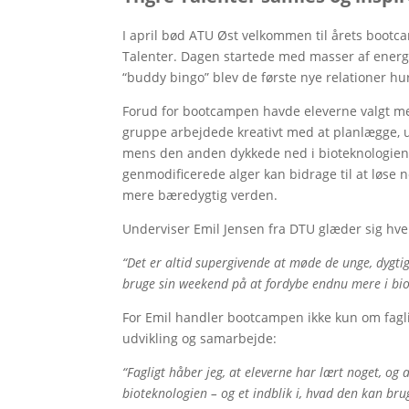
I april bød ATU Øst velkommen til årets bootca
Talenter. Dagen startede med masser af energ
“buddy bingo” blev de første nye relationer hur
Forud for bootcampen havde eleverne valgt me
gruppe arbejdede kreativt med at planlægge, 
mens den anden dykkede ned i bioteknologien
genmodificerede alger kan bidrage til at løse 
mere bæredygtig verden.
Underviser Emil Jensen fra DTU glæder sig hver
“Det er altid supergivende at møde de unge, dygtig
bruge sin weekend på at fordybe endnu mere i bio
For Emil handler bootcampen ikke kun om fagl
udvikling og samarbejde:
“Fagligt håber jeg, at eleverne har lært noget, og 
bioteknologien – og et indblik i, hvad den kan brug