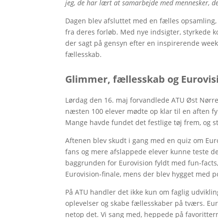
jeg, de har lært at samarbejde med mennesker, de
Dagen blev afsluttet med en fælles opsamling, 
fra deres forløb. Med nye indsigter, styrked
der sagt på gensyn efter en inspirerende week
fællesskab.
Glimmer, fællesskab og Eurovi
Lørdag den 16. maj forvandlede ATU Øst Nørre
næsten 100 elever mødte op klar til en aften 
Mange havde fundet det festlige tøj frem, og s
Aftenen blev skudt i gang med en quiz om Eurov
fans og mere afslappede elever kunne teste de
baggrunden for Eurovision fyldt med fun-facts
Eurovision-finale, mens der blev hygget med p
På ATU handler det ikke kun om faglig udvikli
oplevelser og skabe fællesskaber på tværs. Eu
netop det. Vi sang med, heppede på favoritter