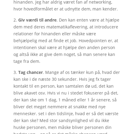
hinanden. Jeg har aldrig været fan af networking,
hvor hovedformålet er at udnytte dem, man kender.
2.
Giv værdi til andre
. Den kan enten være at hjælpe
dem med deres matematikaflevering, at introducere
relationer for hinanden eller måske være
behjælpelig med at finde et job. Hovedpointen er, at
intentionen skal være at hjælpe den anden person
og altså ikke at give dem noget, så man senere kan
tage fra dem.
3.
Tag chancer
. Mange af os tænker kun på, hvad der
kan ske i de næste 30 sekunder. Hvis jeg fx tager
kontakt til en person, kan samtalen dø ud, det kan
blive akavet osv. Hvis vi nu i stedet fokuserer på det,
der kan ske om 1 dag, 1 måned eller 1 år senere, så
bliver det meget nemmere at snakke med nye
mennesker. set i den tidslinje, hvad er så det værste
der kan ske? Med stor sandsynlighed vil du ikke
huske personen, men måske bliver personen din