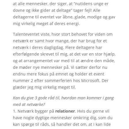
at alle mennesker, der siger, at ”nutidens unge er
dovne og ikke gider at deltage” tager fejl! Alle
deltagerne til eventet var åbne, glade, modige og gav
mig virkelig meget af deres energi.
Talenteventet viste, hvor stort behovet for viden om
netværk er samt hvor mange, der har brug for et
netværk i deres dagligdag. Flere deltagere har
efterfølgende skrevet til mig, at det var en stor hjælp,
og at arrangementet var med til at ændre den måde,
de møder nye mennesker på. Vi sætter derfor nu
endnu mere fokus på emnet og holder et event
nummer 2 efter sommerferien hos Microsoft. Der
glæder jeg mig virkelig meget til.
Kan du give 3 gode råd til, hvordan man kommer i gang
med at netværke?
1. Netværk bygger på
relationer
. Hvis du gerne vil
have nogle dygtige mennesker omkring dig, som du
kan spørge til råds, så handler det om, at I kan lide