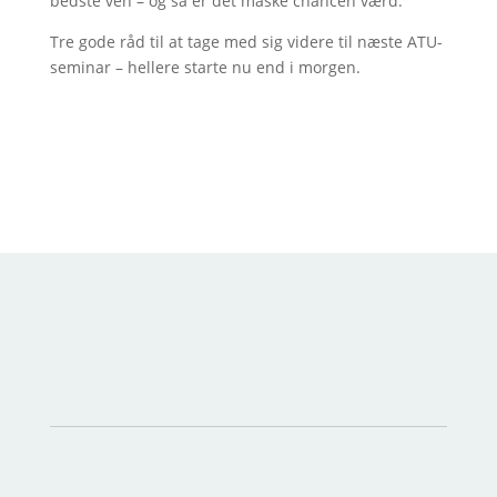
bedste ven – og så er det måske chancen værd.
Tre gode råd til at tage med sig videre til næste ATU-
seminar – hellere starte nu end i morgen.
God sommer fra ATU Øst!